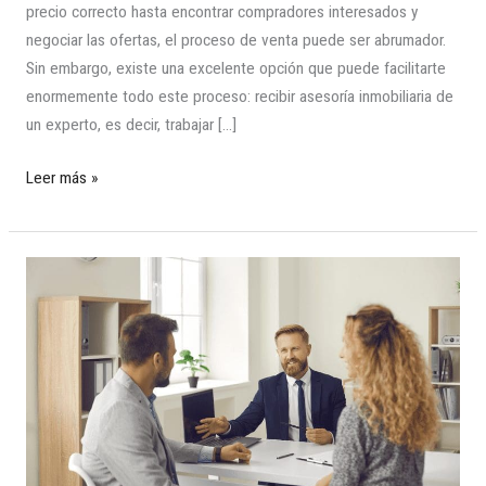
precio correcto hasta encontrar compradores interesados y
negociar las ofertas, el proceso de venta puede ser abrumador.
Sin embargo, existe una excelente opción que puede facilitarte
enormemente todo este proceso: recibir asesoría inmobiliaria de
un experto, es decir, trabajar […]
Leer más »
El
Valor
de
un
Asesor
Inmobiliario
en
la