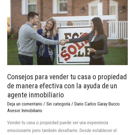
Consejos
para
vender
tu
casa
o
propiedad
de
manera
efectiva
Consejos para vender tu casa o propiedad
con
de manera efectiva con la ayuda de un
la
agente inmobiliario
ayuda
de
Deja un comentario
/
Sin categoría
/
Dario Carlos Garay Bucco
un
Asesor Inmobiliario
agente
Vender tu casa o propiedad puede ser una experiencia
inmobiliario
emocionante pero también desafiante. Desde establecer el